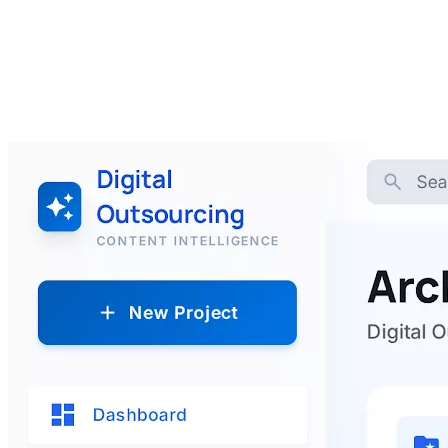
AGENTIC CODING
VIBE CODING
WEBSITES
https://www.digitaloutsourcing.nl