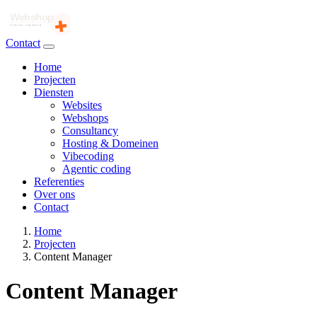
Contact
Home
Projecten
Diensten
Websites
Webshops
Consultancy
Hosting & Domeinen
Vibecoding
Agentic coding
Referenties
Over ons
Contact
Home
Projecten
Content Manager
Content Manager