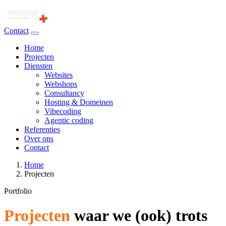
Contact
Home
Projecten
Diensten
Websites
Webshops
Consultancy
Hosting & Domeinen
Vibecoding
Agentic coding
Referenties
Over ons
Contact
Home
Projecten
Portfolio
Projecten
waar we (ook) trots