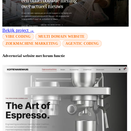
Bekijk project →
VIBE CODING
MULTI DOMAIN WEBSITE
ZOEKMACHINE MARKETING
AGENTIC CODING
Advertorial website met forum functie