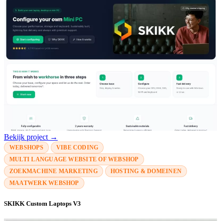
Bekijk project →
WEBSHOPS
VIBE CODING
MULTI LANGUAGE WEBSITE OF WEBSHOP
ZOEKMACHINE MARKETING
HOSTING & DOMEINEN
MAATWERK WEBSHOP
SKIKK Custom Laptops V3