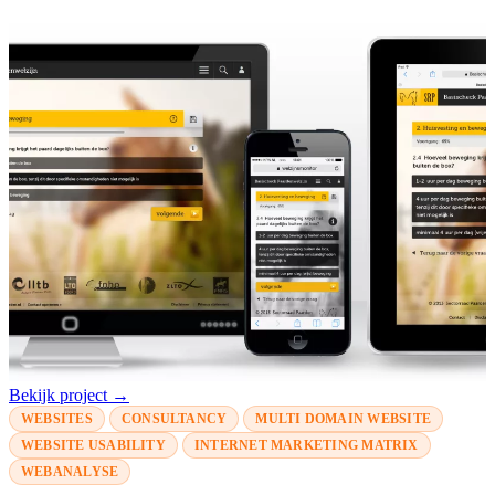
Bekijk project →
WEBSITES
CONSULTANCY
MULTI DOMAIN WEBSITE
WEBSITE USABILITY
INTERNET MARKETING MATRIX
WEBANALYSE