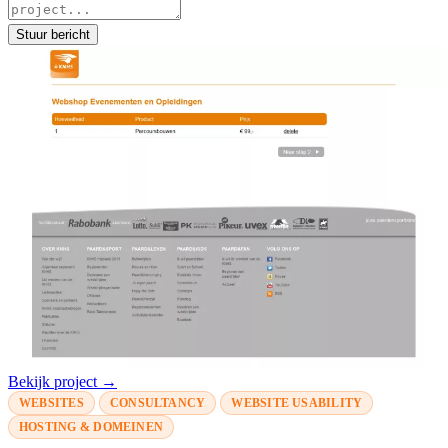
Stuur bericht
Bekijk project →
WEBSITES
CONSULTANCY
WEBSITE USABILITY
HOSTING & DOMEINEN