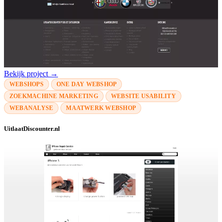
Bekijk project →
WEBSHOPS
ONE DAY WEBSHOP
ZOEKMACHINE MARKETING
WEBSITE USABILITY
WEBANALYSE
MAATWERK WEBSHOP
UitlaatDiscounter.nl